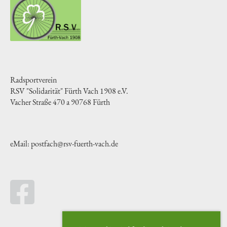
Radsportverein
RSV "Solidarität" Fürth Vach 1908 e.V.
Vacher Straße 470 a 90768 Fürth
eMail: postfach@rsv-fuerth-vach.de