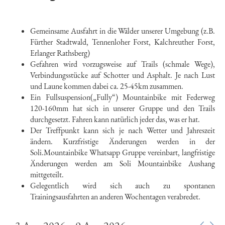
2
3
00
Gemeinsame Ausfahrt in die Wälder unserer Umgebung (z.B.
Fürther Stadtwald, Tennenloher Forst, Kalchreuther Forst,
4
00
Erlanger Rathsberg)
Gefahren wird vorzugsweise auf Trails (schmale Wege),
5
00
Verbindungsstücke auf Schotter und Asphalt. Je nach Lust
und Laune kommen dabei ca. 25-45km zusammen.
6
00
Ein Fullsuspension(„Fully“) Mountainbike mit Federweg
120-160mm hat sich in unserer Gruppe und den Trails
7
00
durchgesetzt. Fahren kann natürlich jeder das, was er hat.
Der Treffpunkt kann sich je nach Wetter und Jahreszeit
8
00
ändern. Kurzfristige Änderungen werden in der
Soli.Mountainbike Whatsapp Gruppe vereinbart, langfristige
9
00
Änderungen werden am Soli Mountainbike Aushang
mittgeteilt.
10
00
Gelegentlich wird sich auch zu spontanen
Trainingsausfahrten an anderen Wochentagen verabredet.
11
00
12
00