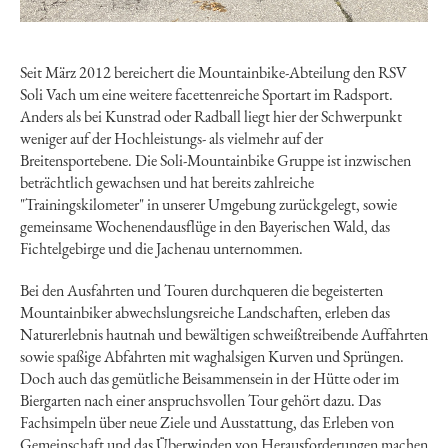
Seit März 2012 bereichert die Mountainbike-Abteilung den RSV
Soli Vach um eine weitere facettenreiche Sportart im Radsport.
Anders als bei Kunstrad oder Radball liegt hier der Schwerpunkt
weniger auf der Hochleistungs- als vielmehr auf der
Breitensportebene. Die Soli-Mountainbike Gruppe ist inzwischen
beträchtlich gewachsen und hat bereits zahlreiche
"Trainingskilometer" in unserer Umgebung zurückgelegt, sowie
gemeinsame Wochenendausflüge in den Bayerischen Wald, das
Fichtelgebirge und die Jachenau unternommen.
Bei den Ausfahrten und Touren durchqueren die begeisterten
Mountainbiker abwechslungsreiche Landschaften, erleben das
Naturerlebnis hautnah und bewältigen schweißtreibende Auffahrten
sowie spaßige Abfahrten mit waghalsigen Kurven und Sprüngen.
Doch auch das gemütliche Beisammensein in der Hütte oder im
Biergarten nach einer anspruchsvollen Tour gehört dazu. Das
Fachsimpeln über neue Ziele und Ausstattung, das Erleben von
Gemeinschaft und das Überwinden von Herausforderungen machen