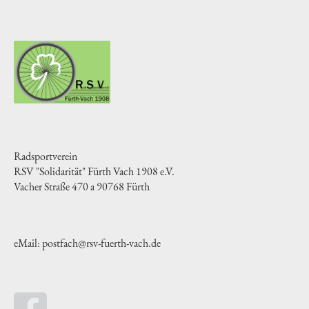
Radsportverein
RSV "Solidarität" Fürth Vach 1908 e.V.
Vacher Straße 470 a 90768 Fürth
eMail: postfach@rsv-fuerth-vach.de