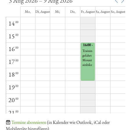
3 Aug 2026 – 9 Aug 2026
13
00
Mo,
Di, August
Mi,
Do,
Fr, August
Sa, August
So, August
August 3
4
August 5
August 6
7
8
9
14
00
15
00
16:00 -
16
00
19:00
Trainin
gsfahrt
17
Mount
00
ainbike
18
00
19
00
20
00
21
00
Termine abonnieren
(in Kalender wie Outlook, iCal oder
22
00
Mobilgeräte hinzufügen)