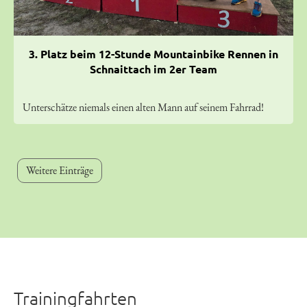
3. Platz beim 12-Stunde Mountainbike Rennen in
Schnaittach im 2er Team
Unterschätze niemals einen alten Mann auf seinem Fahrrad!
Weitere Einträge
0
00
1
00
Trainingfahrten
00