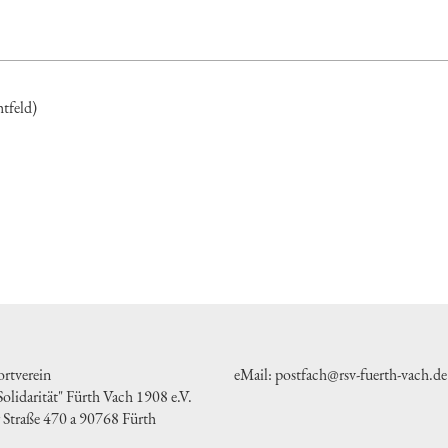
htfeld)
rtverein
eMail: postfach@rsv-fuerth-vach.de
olidarität" Fürth Vach 1908 e.V.
 Straße 470 a 90768 Fürth