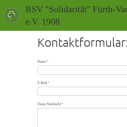
RSV "Solidarität" Fürth-Va
e.V. 1908
Kontaktformular
Name *
E-Mail *
Deine Nachricht *