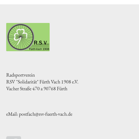
Radsportverein
RSV "Solidarität" Fürth Vach 1908 e.V.
Vacher Straße 470 a 90768 Fürth
eMail: postfach@rsv-fuerth-vach.de